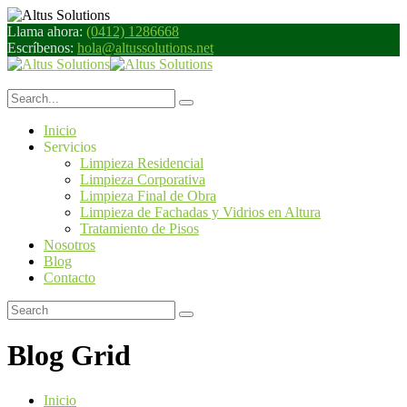
Llama ahora:
(0412) 1286668
Escríbenos:
hola@altussolutions.net
Inicio
Servicios
Limpieza Residencial
Limpieza Corporativa
Limpieza Final de Obra
Limpieza de Fachadas y Vidrios en Altura
Tratamiento de Pisos
Nosotros
Blog
Contacto
Blog Grid
Inicio