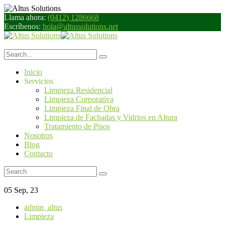
Llama ahora:
(0412) 1286668
Escríbenos:
hola@altussolutions.net
Inicio
Servicios
Limpieza Residencial
Limpieza Corporativa
Limpieza Final de Obra
Limpieza de Fachadas y Vidrios en Altura
Tratamiento de Pisos
Nosotros
Blog
Contacto
05
Sep, 23
admin_altus
Limpieza